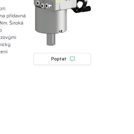
oti
na přídavná
Nm. Široká
o
nzovými
nický
zení
Poptat