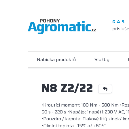
Agromatic
POHONY
G.A.S. 
přísluš
.cz
Nabídka produktů
Služby
N8 Z2/22
•Kroutící moment: 180 Nm - 500 Nm •Rozsa
50 s - 220 s •Napájecí napětí: 230 V AC, 
•Pouzdro / kapota: Tlakově litý zinek/ kor
•Okolní teplota: -15°C až +60°C