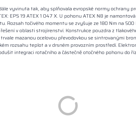
dále vyvinuta tak, aby splňovala evropské normy ochrany pr
 ATEX: EPS 19 ATEX 1 047 X. U pohonu ATEX N8 je namontová
tu. Rozsah točivého momentu se zvyšuje ze 180 Nm na 500 
 řešení v oblasti strojírenství. Konstrukce pouzdra z tlakovéh
 s trvale mazanou ocelovou převodovkou se sintrovanými bro
okém rozsahu teplot a v drsném provozním prostředí. Elektro
odušit integraci rotačního a částečně otočného pohonu do ří