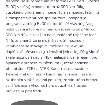
dispozici se synchronním motorem i v DC verzi (včetně
BLDC) s točivým momentem až 500 Nm. Díky
vysokému přídržnému momentu a samoadaptačnímu
širokopásmovému vstupnímu zdroji podporuje
programovatelný BLDC motor téměř všechny časy
polohování a točivé momenty v rozsahu od 2 Nm do
500 Nm.NEx je založen na mimořádně úspěšné řadě
N. To znamená, že je možné zaručit možnosti
kombinace se stávajícími rozšířeními, jako jsou
doplňkové převodovky a lineární jednotky. Díky široké
škále možností nabízí NEx nejlepší možné řešení pro
aplikace v procesním inženýrství, které podléhají
předpisům IECEx a ATEX. Konstrukce pouzdra z
tlakově litého hliníku v kombinaci s trvale mazaným
ozubením s ložiskovými pouzdry ze slinutého bronzu
zajišťuje jejich vhodnost pro použití v náročném
provozním prostředí.