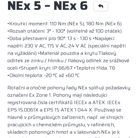
NEx 5 – NEx 6
•Kroutící moment: 110 Nm (NEx 5), 180 Nm (NEx 6)
•Rozsah otáčení: 3° - 100° (volitelně až 100 otáček)
•Doba přestavení pro 90°: 13 s - 130 s •Napájecí
napětí: 230 V AC, 115 V AC, 24 V AC (speciální napětí
na vyžádání) •Materiál pouzdra a krytu:Tlakový
odlitek ze zinku / hliníku / tlakový odlitek ze srážkové
oceli •Stupeň krytí: IP 66/67 •Teplotní třída: T6
•Okolní teplota: -20 °C až +60 °C
Rotační a otočné pohony řady NEx splňují požadavky
označení Ex Zone 1. Pohony mají následující
registrovaná čísla certifikátů IECEx a ATEX: IECEx
EPS 15.0061X a EPS 15 ATEX 1 044 X. Používají se
hlavně v průmyslových zařízeních, např. ve strojích
pracujících v chemickém průmyslu, v rafinériích,
skladech pohonných hmot a v lakovnách.NEx je k